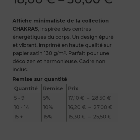
Plage
de
Affiche minimaliste de la collection
prix :
CHAKRAS
, inspirée des centres
18,00 €
énergétiques du corps. Un design épuré
et vibrant, imprimé en haute qualité sur
à
papier satin 130 g/m². Parfait pour une
30,00 €
déco zen et harmonieuse. Cadre non
inclus.
Remise sur quantité
Quantité
Remise
Prix
Plage de pri
5 - 9
5%
17,10
€
–
28,50
€
Plage de pr
10 - 14
10%
16,20
€
–
27,00
€
Plage de pri
15 +
15%
15,30
€
–
25,50
€