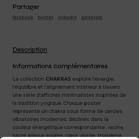
Partager
facebook
twitter
linkedIn
pinterest
Description
Informations complémentaires
La collection
CHAKRAS
explore l’énergie,
l’équilibre et l’alignement intérieur à travers
une série d’affiches minimalistes inspirées de
la tradition yogique. Chaque poster
représente un chakra sous forme de cercles
vibratoires modernes, déclinés dans la
couleur énergétique correspondante : racine,
sacré, plexus solaire, cœur, gorge, troisième