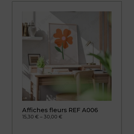
Affiches fleurs REF A006
15,30
€
–
30,00
€
Plage
de
prix :
15,30 €