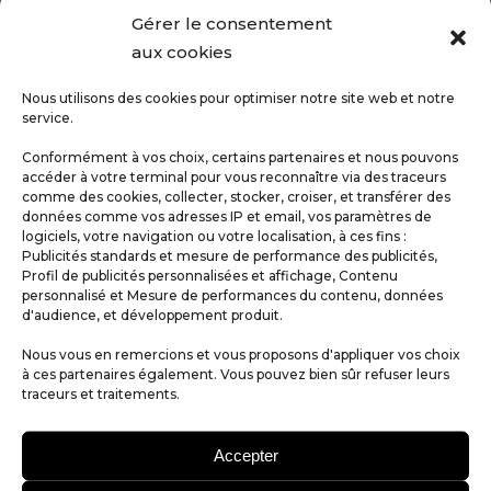
œil et couronne.
Gérer le consentement
Avec leur esthétique épurée et
aux cookies
contemporaine, ces
affiches bien-être
Nous utilisons des cookies pour optimiser notre site web et notre
apportent calme, harmonie et intention à
service.
n’importe quel intérieur. Elles sont idéales
Conformément à vos choix, certains partenaires et nous pouvons
pour un salon, un espace de méditation, un
accéder à votre terminal pour vous reconnaître via des traceurs
studio de yoga, une chambre ou un bureau.
comme des cookies, collecter, stocker, croiser, et transférer des
Les créations de la collection CHAKRAS
données comme vos adresses IP et email, vos paramètres de
logiciels, votre navigation ou votre localisation, à ces fins :
allient graphisme moderne, symbolique
Publicités standards et mesure de performance des publicités,
spirituelle et palette lumineuse, créant une
Profil de publicités personnalisées et affichage, Contenu
personnalisé et Mesure de performances du contenu, données
décoration à la fois élégante et inspirante.
d'audience, et développement produit.
Imprimées en haute définition sur
papier
Nous vous en remercions et vous proposons d'appliquer vos choix
satin 130 g/m²
, elles offrent des couleurs
à ces partenaires également. Vous pouvez bien sûr refuser leurs
douces, un rendu précis et une profondeur
traceurs et traitements.
visuelle subtile.
–
Accepter
Caractéristiques :