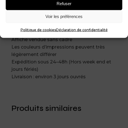
Affiche / Poster design – Impression haute
Refuser
qualité
Voir les préférences
Papier blanc satin 130 g/m²
Impression quadrichromie HD
Politique de cookies
Déclaration de confidentialité
Utilisation : intérieur
Affiche vendue sans cadre
Les couleurs d’impressions peuvent très
légèrement différer
Expédition sous 24–48h (Hors week end et
jours fériés)
Livraison : environ 3 jours ouvrés
Produits similaires