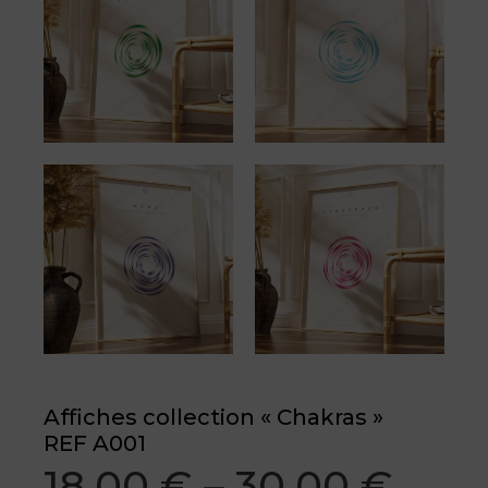
Affiches collection « Chakras »
REF A001
18,00
€
–
30,00
€