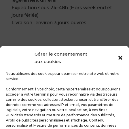
légèrement différer
Expédition sous 24–48h (Hors week end et
jours fériés)
Livraison : environ 3 jours ouvrés
Produits similaires
Gérer le consentement
aux cookies
Nous utilisons des cookies pour optimiser notre site web et notre
service.
Conformément à vos choix, certains partenaires et nous pouvons
accéder à votre terminal pour vous reconnaître via des traceurs
comme des cookies, collecter, stocker, croiser, et transférer des
données comme vos adresses IP et email, vos paramètres de
logiciels, votre navigation ou votre localisation, à ces fins :
Publicités standards et mesure de performance des publicités,
Profil de publicités personnalisées et affichage, Contenu
personnalisé et Mesure de performances du contenu, données