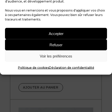
d'audience, et développement produit.
Nous vous en remercions et vous proposons d'appliquer vos choix
à ces partenaires également. Vous pouvez bien sûr refuser leurs
traceurs et traitements.
Accepter
Stickers « Vestiaires » Lot de
Refuser
2 – REF S014
Voir les préférences
2,70
€
Politique de cookies
Déclaration de confidentialité
AJOUTER AU PANIER